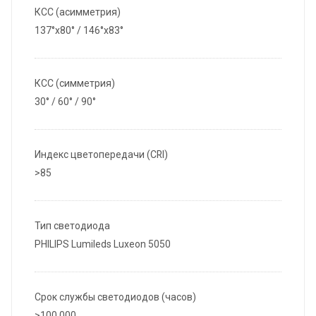
КСС (асимметрия)
137°x80° / 146°x83°
КСС (симметрия)
30° / 60° / 90°
Индекс цветопередачи (CRI)
>85
Тип светодиода
PHILIPS Lumileds Luxeon 5050
Срок службы светодиодов (часов)
>100 000