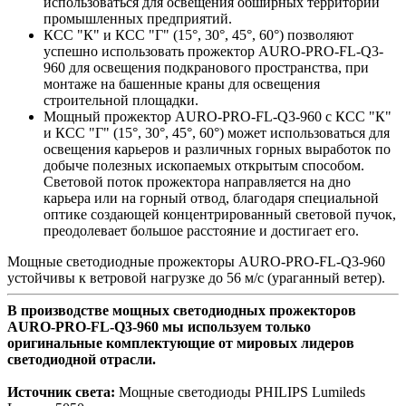
использоваться для освещения обширных территорий
промышленных предприятий.
КСС "К" и КСС "Г" (15°, 30°, 45°, 60°) позволяют
успешно использовать прожектор AURO-PRO-FL-Q3-
960 для освещения подкранового пространства, при
монтаже на башенные краны для освещения
строительной площадки.
Мощный прожектор AURO-PRO-FL-Q3-960 с КСС "К"
и КСС "Г" (15°, 30°, 45°, 60°) может использоваться для
освещения карьеров и различных горных выработок по
добыче полезных ископаемых открытым способом.
Световой поток прожектора направляется на дно
карьера или на горный отвод, благодаря специальной
оптике создающей концентрированный световой пучок,
преодолевает большое расстояние и достигает его.
Мощные светодиодные прожекторы AURO-PRO-FL-Q3-960
устойчивы к ветровой нагрузке до 56 м/с (ураганный ветер).
В производстве мощных светодиодных прожекторов
AURO-PRO-FL-Q3-960 мы используем только
оригинальные комплектующие от мировых лидеров
светодиодной отрасли.
Источник света:
Мощные светодиоды PHILIPS Lumileds