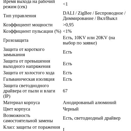
Время выхода на рабочий
<1
режим (сек)
DALI / ZigBee / Беспроводное /
Тип управления
Диммирование / Вкл/Выкл
Коэффициент мощности
>0,95
Коэффициент пульсации (%)
<1%
Есть, 10KV или 20KV (на
Грозозащита
выбор по заявке)
Защита от короткого
Есть
замыкания
Защита от превышения
Есть
выходного напряжения
Защита от холостого хода
Есть
Гальваническая изоляция
Есть
Защита светодиодного
драйвера от пыли и влаги
67
(IP)
Материал корпуса
Анодированый алюминий
Цвет корпуса
Черный
Возможность
Есть, светодиодный драйвер
самостоятельной замены
Класс защиты от поражения
I