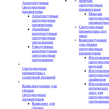
Монтаж
Архитектурные
светодиодных
светодиодные
прожекторов
прожекторы
Монтаж
Архитектурные
светодиодн
светодиодные
прожекторо
прожекторы
Светодиодные
Линейные
прожекторы под
архитектурные
заказ
светодиодные
Комплектующие
светильники
для сборки
Узколучевые
светодиодных
архитектурные
прожекторов
светодиодные
Изготовлен
светильники
светодиодн
модулей
Светодиодные
Изготовлен
прожекторы с
светодиодн
солнечной батареей
драйверов
Изготовлен
Комплектующие для
оптических
сборки
линз для
светодиодных
светодиодн
прожекторов
светильник
Комплект для
сборки