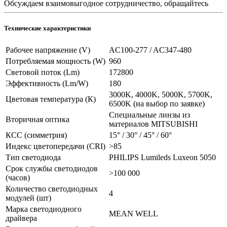
Обсуждаем взаимовыгодное сотрудничество, обращайтесь
Технические характеристики
Рабочее напряжение (V)
AC100-277 / AC347-480
Потребляемая мощность (W)
960
Световой поток (Lm)
172800
Эффективность (Lm/W)
180
3000K, 4000K, 5000K, 5700K,
Цветовая температура (К)
6500K (на выбор по заявке)
Специальные линзы из
Вторичная оптика
материалов MITSUBISHI
КСС (симметрия)
15° / 30° / 45° / 60°
Индекс цветопередачи (CRI)
>85
Тип светодиода
PHILIPS Lumileds Luxeon 5050
Срок службы светодиодов
>100 000
(часов)
Количество светодиодных
4
модулей (шт)
Марка светодиодного
MEAN WELL
драйвера