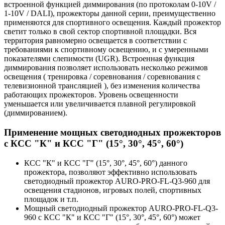
встроенной функцией диммирования (по протоколам 0-10V /
1-10V / DALI), прожекторы данной серии, преимущественно
применяются для спортивного освещения. Каждый прожектор
светит только в свой сектор спортивной площадки. Вся
территория равномерно освещается в соответствии с
требованиями к спортивному освещению, и с умеренными
показателями слепимости (UGR). Встроенная функция
диммирования позволяет использовать несколько режимов
освещения ( тренировка / соревнования / соревнования с
телевизионной трансляцией ), без изменения количества
работающих прожекторов. Уровень освещенности
уменьшается или увеличивается плавной регулировкой
(диммированием).
Применение мощных светодиодных прожекторов
с КСС "К" и КСС "Г" (15°, 30°, 45°, 60°)
КСС "К" и КСС "Г" (15°, 30°, 45°, 60°) данного
прожектора, позволяют эффективно использовать
светодиодный прожектор AURO-PRO-FL-Q3-960 для
освещения стадионов, игровых полей, спортивных
площадок и т.п.
Мощный светодиодный прожектор AURO-PRO-FL-Q3-
960 с КСС "К" и КСС "Г" (15°, 30°, 45°, 60°) может