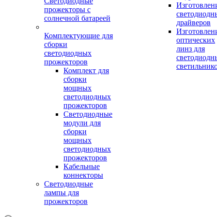
Светодиодные
Изготовлен
прожекторы с
светодиодн
солнечной батареей
драйверов
Изготовлен
Комплектующие для
оптических
сборки
линз для
светодиодных
светодиодн
прожекторов
светильник
Комплект для
сборки
мощных
светодиодных
прожекторов
Светодиодные
модули для
сборки
мощных
светодиодных
прожекторов
Кабельные
коннекторы
Светодиодные
лампы для
прожекторов