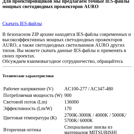
Для проектировщиков мы предлагаем точные IES-файлы
мощных светодиодных прожекторов AURO
Скачать IES-файлы
В безопасном ZIP архиве находятся IES-файлы современных и
высокоэффективных мощных светодиодных прожекторов
AURO, а также светодиодных светильников AURO других
типов. Вы можете скачать данные IES-файлы и применять в
своих проектах.
Обсуждаем взаимовыгодное сотрудничество, обращайтесь
Технические характеристики
Рабочее напряжение (V)
AC100-277 / AC347-480
Потребляемая мощность (W)
900
Световой поток (Lm)
136000
Эффективность (Lm/W)
170
2700К-3000К / 4000K / 5000K/
Цветовая температура (К)
5700K/ 6000К
Специальные линзы из
Вторичная оптика
материалов MITSUBISHI