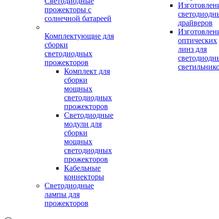
Светодиодные
Изготовлен
прожекторы с
светодиодн
солнечной батареей
драйверов
Изготовлен
Комплектующие для
оптических
сборки
линз для
светодиодных
светодиодн
прожекторов
светильник
Комплект для
сборки
мощных
светодиодных
прожекторов
Светодиодные
модули для
сборки
мощных
светодиодных
прожекторов
Кабельные
коннекторы
Светодиодные
лампы для
прожекторов