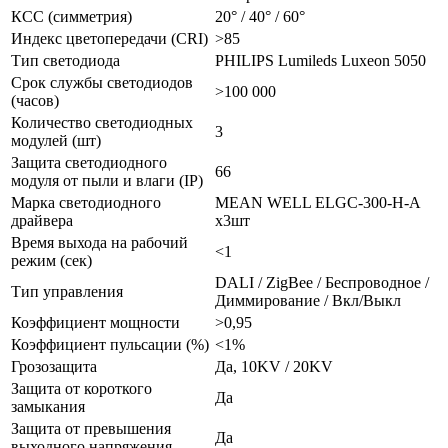
КСС (симметрия)
20° / 40° / 60°
Индекс цветопередачи (CRI)
>85
Тип светодиода
PHILIPS Lumileds Luxeon 5050
Срок службы светодиодов
>100 000
(часов)
Количество светодиодных
3
модулей (шт)
Защита светодиодного
66
модуля от пыли и влаги (IP)
Марка светодиодного
MEAN WELL ELGC-300-H-A
драйвера
x3шт
Время выхода на рабочий
<1
режим (сек)
DALI / ZigBee / Беспроводное /
Тип управления
Диммирование / Вкл/Выкл
Коэффициент мощности
>0,95
Коэффициент пульсации (%)
<1%
Грозозащита
Да, 10KV / 20KV
Защита от короткого
Да
замыкания
Защита от превышения
Да
выходного напряжения