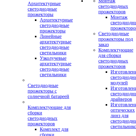
Монтаж
Архитектурные
светодиодных
светодиодные
прожекторов
прожекторы
Монтаж
Архитектурные
светодиодн
светодиодные
прожекторо
прожекторы
Светодиодные
Линейные
прожекторы под
архитектурные
заказ
светодиодные
Комплектующие
светильники
для сборки
Узколучевые
светодиодных
архитектурные
прожекторов
светодиодные
Изготовлен
светильники
светодиодн
модулей
Светодиодные
Изготовлен
прожекторы с
светодиодн
солнечной батареей
драйверов
Изготовлен
Комплектующие для
оптических
сборки
линз для
светодиодных
светодиодн
прожекторов
светильник
Комплект для
сборки