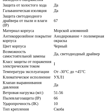
Защита от холостого хода
Да
Гальваническая изоляция
Да
Защита светодиодного
драйвера от пыли и влаги
67
(IP)
Материал корпуса
Морской алюминий
Антикоррозийное покрытие
Анодирование + полимерная
корпуса
окраска
Цвет корпуса
Черный
Возможность
Да, светодиодный драйвер
самостоятельной замены
Класс защиты от поражения
I
электрическим током
Температура эксплуатации
От -30°С до +45°С
Климатическое исполнение
УХЛ1
Клапан выравнивания
Да
давления
Ветровая нагрузка (м/с)
51-56
Пылевлагозащита (IP)
66
Ударопрочность (IK)
10
Тип крепления
Скоба