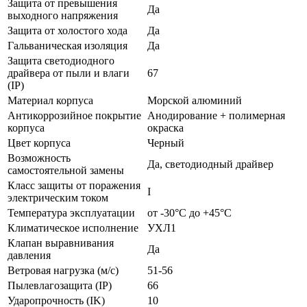
Защита от превышения
Да
выходного напряжения
Защита от холостого хода
Да
Гальваническая изоляция
Да
Защита светодиодного
драйвера от пыли и влаги
67
(IP)
Материал корпуса
Морской алюминий
Антикоррозийное покрытие
Анодирование + полимерная
корпуса
окраска
Цвет корпуса
Черный
Возможность
Да, светодиодный драйвер
самостоятельной замены
Класс защиты от поражения
I
электрическим током
Температура эксплуатации
от -30°С до +45°С
Климатическое исполнение
УХЛ1
Клапан выравнивания
Да
давления
Ветровая нагрузка (м/с)
51-56
Пылевлагозащита (IP)
66
Ударопрочность (IK)
10