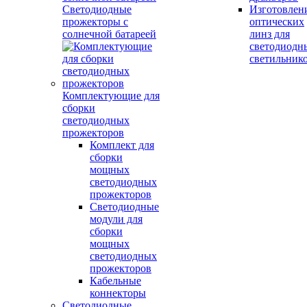
Светодиодные
Изготовлен
прожекторы с
оптических
солнечной батареей
линз для
светодиодн
светильник
Комплектующие для
сборки
светодиодных
прожекторов
Комплект для
сборки
мощных
светодиодных
прожекторов
Светодиодные
модули для
сборки
мощных
светодиодных
прожекторов
Кабельные
коннекторы
Светодиодные