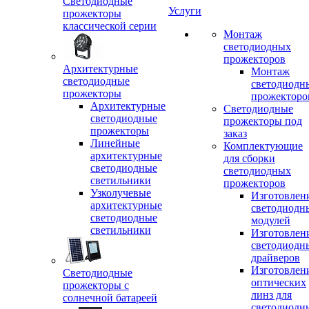
Светодиодные
Услуги
прожекторы
классической серии
Монтаж
светодиодных
прожекторов
Архитектурные
Монтаж
светодиодные
светодиодн
прожекторы
прожекторо
Архитектурные
Светодиодные
светодиодные
прожекторы под
прожекторы
заказ
Линейные
Комплектующие
архитектурные
для сборки
светодиодные
светодиодных
светильники
прожекторов
Узколучевые
Изготовлен
архитектурные
светодиодн
светодиодные
модулей
светильники
Изготовлен
светодиодн
драйверов
Изготовлен
Светодиодные
оптических
прожекторы с
линз для
солнечной батареей
светодиодн