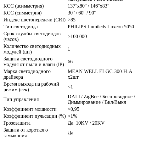
КСС (асимметрия)
137°x80° / 146°x83°
КСС (симметрия)
30° / 60° / 90°
Индекс цветопередачи (CRI)
>85
Тип светодиода
PHILIPS Lumileds Luxeon 5050
Срок службы светодиодов
>100 000
(часов)
Количество светодиодных
1
модулей (шт)
Защита светодиодного
66
модуля от пыли и влаги (IP)
Марка светодиодного
MEAN WELL ELGC-300-H-A
драйвера
x2шт
Время выхода на рабочий
<1
режим (сек)
DALI / ZigBee / Беспроводное /
Тип управления
Диммирование / Вкл/Выкл
Коэффициент мощности
>0,95
Коэффициент пульсации (%)
<1%
Грозозащита
Да, 10KV / 20KV
Защита от короткого
Да
замыкания