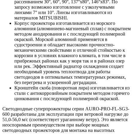
рассеиванием 30°, 60°, 90°, 137°x80°, 146°x83°. По
запросу возможно изготовление с узколучевыми
линзами 7° или 10°. Линзы изготавливаются из
материалов MITSUBISHI.
Корпус прожектора изготавливается из морского
алюминия (алюминиево-магниевый сплав) с покрытием
методом анодирования и с последующей полимерной
окраской. Морской алюминий применяется в
судостроении и обладает высокими прочностно-
механическими свойствами и отличной стойкостью к
коррозии в условиях влажного климата, в том числе в
прибрежных районах как у моря так и в районах озер
или рек. Эффективный радиатор охлаждения создает
необходимый уровень теплоотвода для работы
светодиодов в оптимальных температурных режимах,
без перегрева и ускоренной деградации.
Кронштейн скоба (поворотная лира) изготавливается из
стали с антикоррозийным покрытием методом горячего
цинкования с последующей полимерной окраской.
Светодиодные суперпрожекторы серии AURO-PRO-FL-SG3-
600 разработаны для эксплуатации при ветровой нагрузке до
51,0‐56,0 м/с (соответствует ураганному ветру). Это является
неоспоримым преимуществом при выборе мощных
светодиодных прожекторов для монтажа на высотных