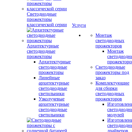
Светодиодные
прожекторы
классической серии
Услуги
Монтаж
светодиодных
Архитектурные
прожекторов
светодиодные
Монтаж
прожекторы
светодиодн
Архитектурные
прожекторо
светодиодные
Светодиодные
прожекторы
прожекторы под
Линейные
заказ
архитектурные
Комплектующие
светодиодные
для сборки
светильники
светодиодных
Узколучевые
прожекторов
архитектурные
Изготовлен
светодиодные
светодиодн
светильники
модулей
Изготовлен
светодиодн
драйверов